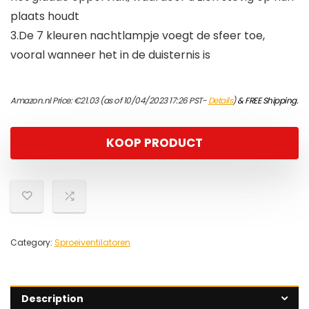
plaats houdt
3.De 7 kleuren nachtlampje voegt de sfeer toe,
vooral wanneer het in de duisternis is
Amazon.nl Price:
€
21.03
(as of 10/04/2023 17:26 PST-
Details
)
&
FREE Shipping
.
KOOP PRODUCT
Category:
Sproeiventilatoren
Description