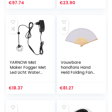
Outdoor
verleiding
€
97.74
€
23.90
Ventilador DAGUAI
nachtclub kleding
(Color : Light
diepe v shirt plaid
Yellow)
rok…
YARNOW Mist
Vouwbare
Maker Fogger Met
handfans Hand
Led Licht Water
Held Folding Fan
Fontein Vijver Fog
Houten Fan
Machine Air Mist
Papiervouwen 50
Luchtbevochtiger
Stuks/Veel White
€
18.37
€
81.27
Voor Aquarium
Folding Elegant
Fishtank…
Paper Hand Fan…