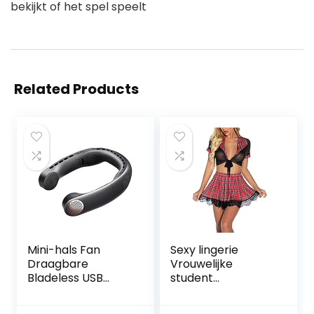
bekijkt of het spel speelt
Related Products
Mini-hals Fan
Sexy lingerie
Draagbare
Vrouwelijke
Bladeless USB
student
Oplaadbare Mute
ondergoed fancy
Sports Fans
dress uniform