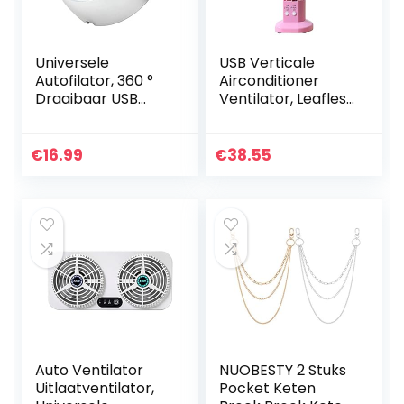
Universele
USB Verticale
Autofilator, 360 °
Airconditioner
Draaibaar USB
Ventilator, Leafless
Powered Car
Fan Huishoudelijke
Cooling-fan Met
Grote Wind Mute
LED Licht 3 Speeds
Mini Fan LED Light
€
16.99
€
38.55
Auto Fan Voor
Tower Desktop…
Dashboard Air…
Auto Ventilator
NUOBESTY 2 Stuks
Uitlaatventilator,
Pocket Keten