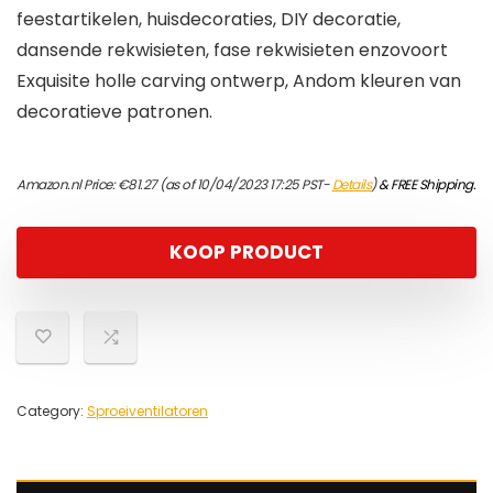
feestartikelen, huisdecoraties, DIY decoratie,
dansende rekwisieten, fase rekwisieten enzovoort
Exquisite holle carving ontwerp, Andom kleuren van
decoratieve patronen.
Amazon.nl Price:
€
81.27
(as of 10/04/2023 17:25 PST-
Details
)
&
FREE Shipping
.
KOOP PRODUCT
Category:
Sproeiventilatoren