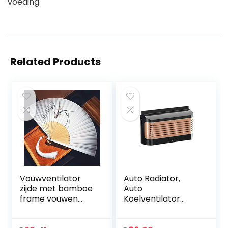
voeding
Related Products
Vouwventilator
Auto Radiator,
zijde met bamboe
Auto
frame vouwen
Koelventilator
hand fan chinese
Zonne-energie
wind en inkt
Auto Raam