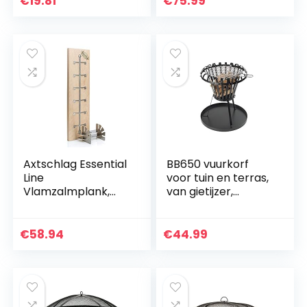
€
19.81
€
75.99
Rocks Pebbles,3-
opvouwbare
6mm,305g
vuurkom met grill &
(Golden…
dekking…
Axtschlag Essential
BB650 vuurkorf
Line
voor tuin en terras,
Vlamzalmplank,
van gietijzer,
extra sterk, 4-
vuurschaal met
voudig verstelbare
grillrooster, zwart,
houder van
ronde tuinhaard,
€
58.94
€
44.99
roestvrij staal voor
driepotige…
vuurschaal…