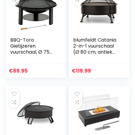
BBQ-Toro
blumfeldt Catania
Gietijzeren
2-in-1 vuurschaal
vuurschaal, Ø 75
(Ø 80 cm, antiek
cm, vuurkorf met
uiterlijk,
vonkbescherming
vonkenbeschermin
en pookhaak,
g, Ø 70 cm
€
89.95
€
119.99
vuurkorf,
grillrooster,
vuurschaal voor de
grillstaal…
tuin