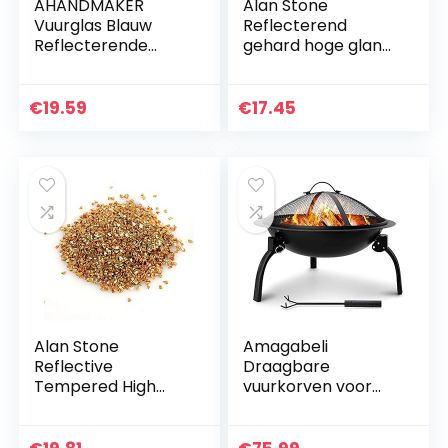
AHANDMAKER
Alan Stone
Vuurglas Blauw
Reflecterend
Reflecterende
gehard hoge glans
Gehard Vuur Glas
brandglas,
Chips 300g Open
vuurplaats glas
haard Vuurplaats
grind, brand glas
€
19.59
€
17.45
Glas Vuurglas Grind
rotsen
Glas…
kiezelstenen, 3-
6mm (zwart…
Alan Stone
Amagabeli
Reflective
Draagbare
Tempered High
vuurkorven voor
Luster Fire Glass,
tuin Dia: 45 cm
Fire Pit Glass
outdoor
Gravel,Fire Glass
vuurkorven stalen