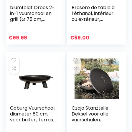
blumfeldt Oreos 2-
Brasero de table à
in-1 vuurschaal en
l’éthanol, intérieur
grill (Ø 75 cm,
ou extérieur,
verwijderbare
portable, sans
vonkenbeschermin
aération,
g, Ø 68 cm
rectangulaire, noir
€
99.99
€
69.00
grillrooster,
FireView…
Coburg Vuurschaal,
Czaja Stanzteile
diameter 80 cm,
Deksel voor alle
voor buiten, terras
vuurschalen;
en tuin, zonder
eenvoudig
waterafvoergat
verwijderen van de