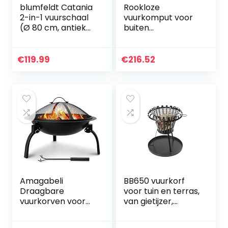
blumfeldt Catania
Rookloze
2-in-1 vuurschaal
vuurkomput voor
(Ø 80 cm, antiek
buiten
uiterlijk,
houtpelletbranden
vonkenbeschermi
de vonk met
ng, Ø 70 cm
draagbare
€
119.99
€
216.52
grillrooster,
draagtas,
grillstaal…
vuurpitgrill van Fi
kachel voor…
Amagabeli
BB650 vuurkorf
Draagbare
voor tuin en terras,
vuurkorven voor
van gietijzer,
tuin Dia: 45 cm
vuurschaal met
outdoor
grillrooster, zwart,