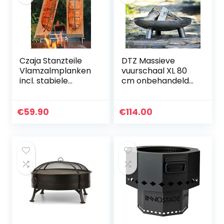
Czaja Stanzteile
DTZ Massieve
Vlamzalmplanken
vuurschaal XL 80
incl. stabiele
cm onbehandeld
roestvrijstalen
staal 2,5 mm
houders… (set van
2)
€
59.90
€
114.00