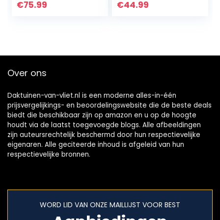
vuurkorven stalen
ronde tuinhaard,
€
75.99
€
44.99
opvouwbare
driepotige…
vuurkom met grill
& dekking…
Over ons
Daktuinen-van-vliet.nl is een moderne alles-in-één
prijsvergelijkings- en beoordelingswebsite die de beste deals
biedt die beschikbaar zijn op amazon en u op de hoogte
houdt via de laatst toegevoegde blogs. Alle afbeeldingen
zijn auteursrechtelijk beschermd door hun respectievelijke
eigenaren. Alle geciteerde inhoud is afgeleid van hun
respectievelijke bronnen.
WORD LID VAN ONZE MAILLIJST VOOR BEST