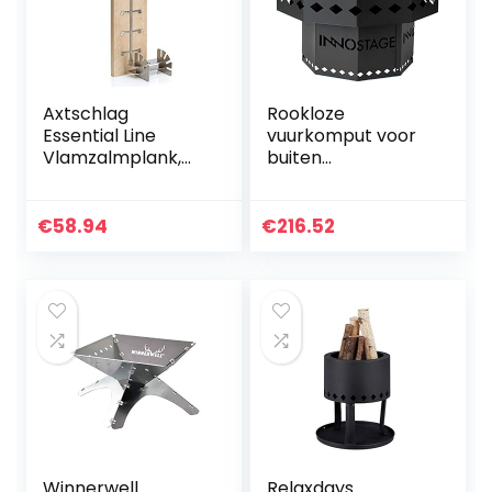
Axtschlag
Rookloze
Essential Line
vuurkomput voor
Vlamzalmplank,
buiten
extra sterk, 4-
houtpelletbranden
voudig verstelbare
de vonk met
houder van
draagbare
€
58.94
€
216.52
roestvrij staal voor
draagtas,
vuurschaal…
vuurpitgrill van Fi
kachel voor…
Winnerwell
Relaxdays