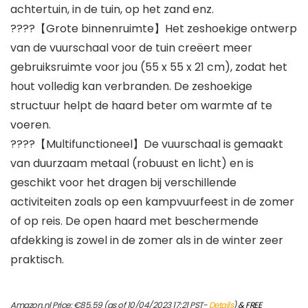
achtertuin, in de tuin, op het zand enz.
????【Grote binnenruimte】Het zeshoekige ontwerp
van de vuurschaal voor de tuin creëert meer
gebruiksruimte voor jou (55 x 55 x 21 cm), zodat het
hout volledig kan verbranden. De zeshoekige
structuur helpt de haard beter om warmte af te
voeren.
????【Multifunctioneel】De vuurschaal is gemaakt
van duurzaam metaal (robuust en licht) en is
geschikt voor het dragen bij verschillende
activiteiten zoals op een kampvuurfeest in de zomer
of op reis. De open haard met beschermende
afdekking is zowel in de zomer als in de winter zeer
praktisch.
Amazon.nl Price:
€
85.59
(as of 10/04/2023 17:21 PST-
Details
)
&
FREE