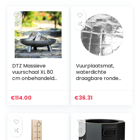
DTZ Massieve
Vuurplaatsmat,
vuurschaal XL 80
waterdichte
cm onbehandeld
draagbare ronde
staal 2,5 mm
grillmat voor roker
voor dek voor grills
voor gazon voor
€
114.00
€
36.31
terras voor…