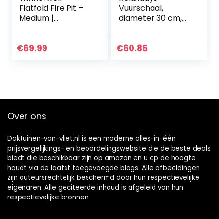
Flatfold Fire Pit –
Vuurschaal,
Medium |
diameter 30 cm,
Draagbare
bodemplaat,
roestvrijstalen
pookhaak, voor
vuurpan
pellets en
€
69.99
€
60.85
brandhout,
tuinhaard, staal,
zwart
Over ons
Daktuinen-van-vliet.nl is een moderne alles-in-één
prijsvergelijkings- en beoordelingswebsite die de beste deals
biedt die beschikbaar zijn op amazon en u op de hoogte
houdt via de laatst toegevoegde blogs. Alle afbeeldingen
zijn auteursrechtelijk beschermd door hun respectievelijke
eigenaren. Alle geciteerde inhoud is afgeleid van hun
respectievelijke bronnen.