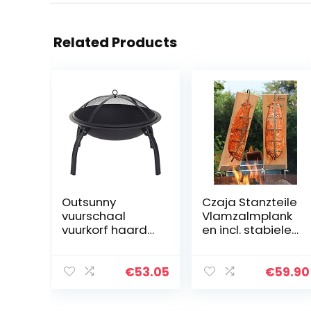
Related Products
Outsunny
Czaja Stanzteile
vuurschaal
Vlamzalmplank
vuurkorf haard
en incl. stabiele
met
roestvrijstalen
vonkbeschermin
houders… (set
g inklapbaar
van 2)
€
53.05
€
59.90
tuin 55 cm zwart
70,5 x 70,5 x 40