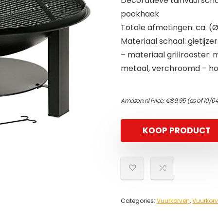
Decoratieve tuinvuurschaa
pookhaak
Totale afmetingen: ca. (
Materiaal schaal: gietijz
– materiaal grillrooster
metaal, verchroomd – h
Amazon.nl Price:
€
89.95
(as of 10/0
KOOP PRODUCT
Categories:
Vuurkorven
,
Vuurkor