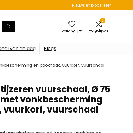
Nieuws en blogs lezen
0
Vergelijken
verlanglijst
Deal van de dag
Blogs
onkbescherming en pookhaak, vuurkorf, vuurschaal
tijzeren vuurschaal, Ø 75
f met vonkbescherming
 vuurkorf, vuurschaal