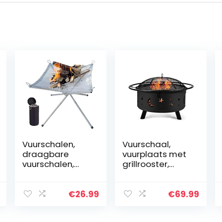
Vuurschalen,
Vuurschaal,
draagbare
vuurplaats met
vuurschalen,
grillrooster,
camping,
tuinvuurkorf voor
opvouwbare
verwarming/BB
roestvrijstalen
Q, pookhaak &
€
26.99
€
69.99
vuurmand,
beschermingsro
roestvrij staal,
oster, Fire Pit…