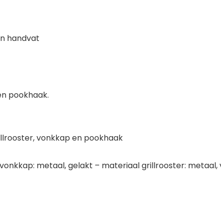
en handvat
 en pookhaak.
rillrooster, vonkkap en pookhaak
n vonkkap: metaal, gelakt – materiaal grillrooster: meta