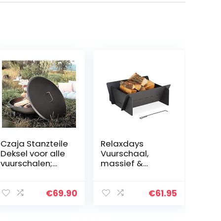
Czaja Stanzteile
Relaxdays
Deksel voor alle
Vuurschaal,
vuurschalen;
massief &
eenvoudig
zwaar, om in te
verwijderen van
steken, incl.
de vuurschaal
pookhaak,
€
69.90
€
61.95
zonder water en
design open
ter
haard tuin, 3