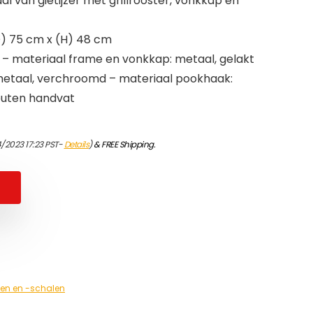
l van gietijzer met grillrooster, vonkkap en
Ø) 75 cm x (H) 48 cm
er – materiaal frame en vonkkap: metaal, gelakt
: metaal, verchroomd – materiaal pookhaak:
outen handvat
4/2023 17:23 PST-
Details
)
&
FREE Shipping
.
ven en -schalen