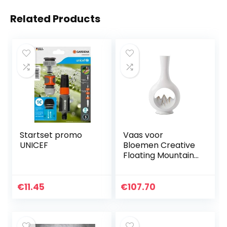
Related Products
Startset promo
Vaas voor
UNICEF
Bloemen Creative
Floating Mountain
Vaas Living Room
TV Wijnkast Porch
Vaas Decoratie
€
11.45
€
107.70
(Size : A)