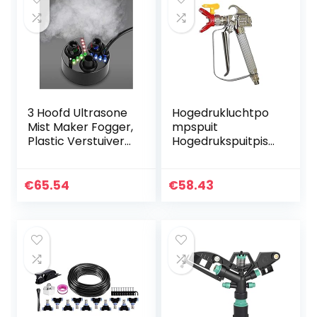
3 Hoofd Ultrasone
Hogedrukluchtpo
Mist Maker Fogger,
mpspuit
Plastic Verstuiver
Hogedrukspuitpist
met 12 LED Licht,
ool 3600PSI Airless
luchtbevochtiger
Paint Spray Gun +
1500 ml/h Vertatie
517 Spuitpunt
€
65.54
€
58.43
voor water…
Nozzle Guard
Pump Air…