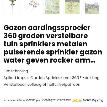
Gazon aardingssproeier
360 graden verstelbare
tuin sprinklers metalen
pulserende sprinkler gazon
water geven rocker arm…
Omschrijving
Spiked Impuls Garden Sprinkler met 360 ° -dekking
Verstelbaar volledig of halfcirkelpatroon
Amazon.nl Price:
€
42.60
(as of 10/04/2023 17:31 PST-
Details
)
&
FREE Shipping
.