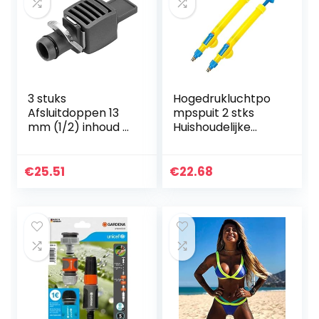
3 stuks
Hogedrukluchtpo
Afsluitdoppen 13
mpspuit 2 stks
mm (1/2) inhoud 5
Huishoudelijke
stuks
Kruid GLB-spuit
Hoge Druk
Luchtpomp
€
25.51
€
22.68
Handmatige
Sproeier Watering
Car Wash…