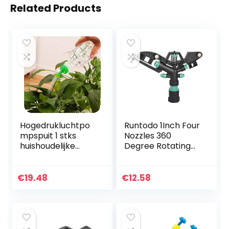
Related Products
Hogedrukluchtpo
Runtodo 1Inch Four
mpspuit 1 stks
Nozzles 360
huishoudelijke
Degree Rotating
hogedruk
Water Nozzle Plant
luchtpomp
Watering Dripper
handmatige
Sprinkler Garden
€
19.48
€
12.58
sproeier tuin
Lawn Irrigation…
verstelbare trolley
pistool…