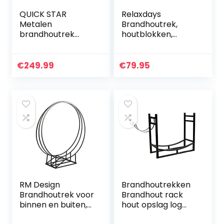
QUICK STAR
Relaxdays
Metalen
Brandhoutrek,
brandhoutrek
houtblokken,
antraciet XXL 185 x
stapelhulp, van
70 x 185 cm Tuin
staal, binnen en
brandhoutopslag
buiten,
€
249.99
€
79.95
2,3 m3
brandhoutrek (h x
Brandhoutopslag
b) 150 x 60 cm…
stapelhulp…
RM Design
Brandhoutrekken
Brandhoutrek voor
Brandhout rack
binnen en buiten,
hout opslag log
80 cm brede
houder met