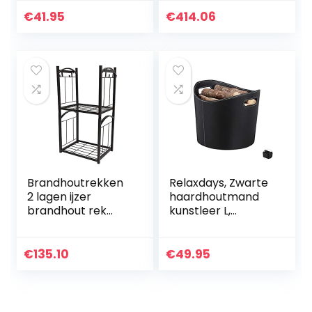
brandhoutstandaa
kindling houder
rd, vuurhout, rond,
indoor outdoor
€
41.95
€
414.06
metaal, zwart
heavy duty
brandhout log
rack…
Brandhoutrekken
Relaxdays, Zwarte
2 lagen ijzer
haardhoutmand
brandhout rek
kunstleer L,
brandhout open
stabiele
haard
brandhoutmand
gereedschap rack
met handgrepen,
€
135.10
€
49.95
indoor outdoor
voor brandhout en
ontstakking
kranten, ovaal, L
houder…