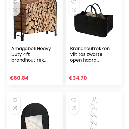
Amagabeli Heavy
Brandhoutrekken
Duty 4ft
Vilt tas zwarte
brandhout rek
open haard
open haard
houten tas vilt
logboek rack
mand brandhout
outdoor log opslag
pocket brandhout
€
60.84
€
34.70
rack logboek
mand krant
houder voor
kraampjes mand…
brandhout…