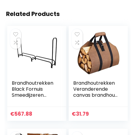
Related Products
Brandhoutrekken
Brandhoutrekken
Black Fornuis
Veranderende
Smeedijzeren
canvas brandhout
Grote Logboeken
hout draagtas log
Bin Open Haard
camping outdoor
Gereedschap
houder dragen
€
567.88
€
31.79
Indoor Outdoor
opbergtas houten
Brandhout Rack…
canvas…