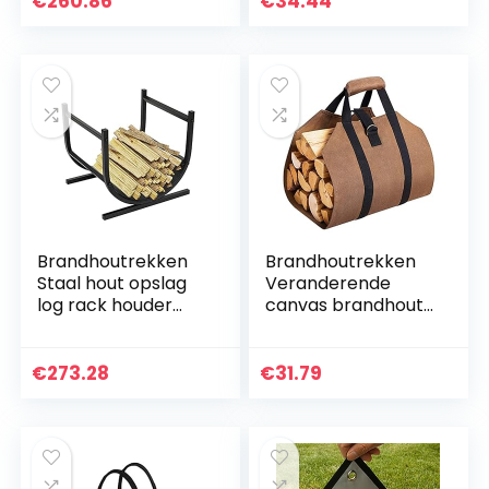
€
260.86
€
34.44
Racks Indoor
Bergmand
Outdoor Log…
Multifunctioneel…
Brandhoutrekken
Brandhoutrekken
Staal hout opslag
Veranderende
log rack houder
canvas brandhout
indoor outdoor
hout draagtas log
brandhout houders
camping outdoor
hout houder rack
houder dragen
€
273.28
€
31.79
open haard log
opbergtas houten
rack…
canvas…