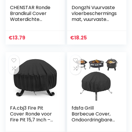
CHENSTAR Ronde
Dongzhi Vuurvaste
Brandkuil Cover
vloerbeschermings
Waterdichte
mat, vuurvaste
Beschermende
mat, vuurvaste
Weerbestendige
onderlegger,
Cover Tuin Patio
vloerbeschermings
€
13.79
€
18.25
Outdoor Fire Bowl
deken,
Cover
vloerbescherming…
FA.cbj3 Fire Pit
fdsfa Grill
Cover Ronde voor
Barbecue Cover,
Fire Pit 15,7 Inch –
Ondoordringbare
33,5 inch, 420D
duurzame Cover
Heavy Duty
Gas BBQ Cover