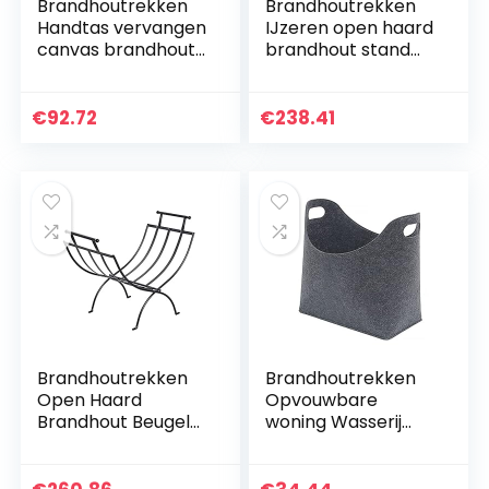
Brandhoutrekken
Brandhoutrekken
Handtas vervangen
IJzeren open haard
canvas brandhout
brandhout stand
houten draagtas
rack opslag plank
log camping
zwart zand
outdoor houder
patroon enkele
€
92.72
€
238.41
dragen opbergtas
laag 4 voet lange
hout…
44 inch…
Brandhoutrekken
Brandhoutrekken
Open Haard
Opvouwbare
Brandhout Beugel
woning Wasserij
Log Rack Outdoor
Brandhout Tas Vilt
Hout Opslag Heavy
Speelgoed
Duty Firewood
Boekhouder Helling