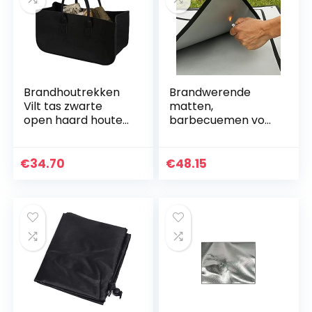
Brandhoutrekken
Brandwerende
Vilt tas zwarte
matten,
open haard houten
barbecuemen voor
tas vilt mand
terrasvuurputten
brandhout pocket
en grills,
brandhout mand
brandweermatten
€
34.70
€
48.15
krant kraampjes
voor decks en
mand…
gazons, ashatten
met…