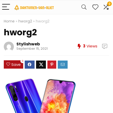
0
Home
»
hworg2
»
hworg2
hworg2
Stylishweb
3
Views
September 15, 2021
0
Save