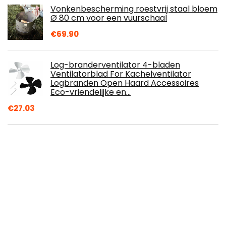
Vonkenbescherming roestvrij staal bloem
Ø 80 cm voor een vuurschaal
€
69.90
Log-branderventilator 4-bladen
Ventilatorblad For Kachelventilator
Logbranden Open Haard Accessoires
Eco-vriendelijke en…
€
27.03
Sexy lingerie Vrouwelijke student
ondergoed fancy dress uniform verleiding
nachtclub kleding diepe v shirt plaid rok…
€
23.90
Log-branderventilator 4 Messen Warmte
Powered Stove Fan, Burner Eco Ventilator
Rustige Huis Open haard Ventilator…