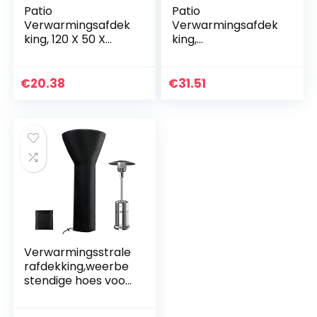
Patio
Patio
Verwarmingsafdek
Verwarmingsafdek
king, 120 X 50 X
king,
50cm
warmtestraler-
Terrasverwarmer
afdekking met
Waterdicht Buiten
ritssluiting,
€
20.38
€
31.51
Hoes, Ronde
duurzaam,
Standup Heater
scheurvast, 410D
Covers 210D…
Oxford-weefsel…
Verwarmingsstrale
rafdekking,weerbe
stendige hoes voor
terrasverwarmers,
waterdicht,stofbes