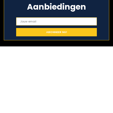
Aanbiedingen
Snelle links
Home
Alles winkelen
Blogs
Onze webshops
Adverteren
Verklaringen