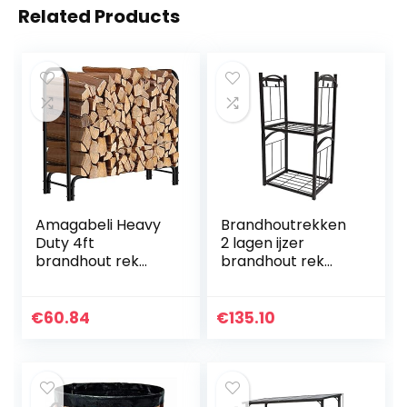
Related Products
Amagabeli Heavy
Brandhoutrekken
Duty 4ft
2 lagen ijzer
brandhout rek
brandhout rek
open haard
brandhout open
logboek rack
haard
outdoor log opslag
gereedschap rack
€
60.84
€
135.10
rack logboek
indoor outdoor
houder voor
ontstakking
brandhout…
houder…