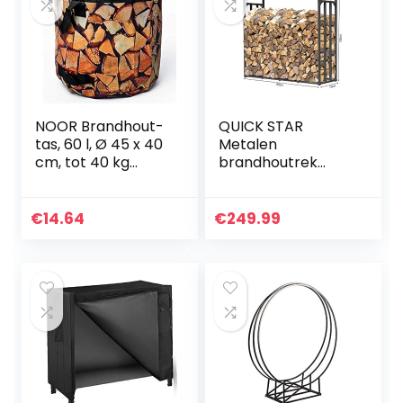
NOOR Brandhout-
QUICK STAR
tas, 60 l, Ø 45 x 40
Metalen
cm, tot 40 kg
brandhoutrek
draagkracht,
antraciet XXL 185 x
haardhoutmand
70 x 185 cm Tuin
van
brandhoutopslag
€
14.64
€
249.99
scheurbestendig
2,3 m3
en sterk
Brandhoutopslag
belastbaar PP…
stapelhulp…