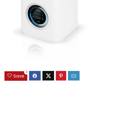
0
Save