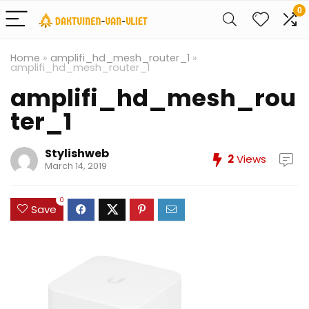
0
Home
»
amplifi_hd_mesh_router_1
»
amplifi_hd_mesh_router_1
amplifi_hd_mesh_rou
ter_1
Stylishweb
2
Views
March 14, 2019
0
Save