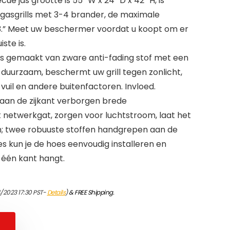
cue jas grootte is 55 “W x 24” D x 42 “H, is
gasgrills met 3-4 brander, de maximale
.” Meet uw beschermer voordat u koopt om er
iste is.
t is gemaakt van zware anti-fading stof met een
 duurzaam, beschermt uw grill tegen zonlicht,
 vuil en andere buitenfactoren. Invloed.
aan de zijkant verborgen brede
t netwerkgat, zorgen voor luchtstroom, laat het
; twee robuuste stoffen handgrepen aan de
s kun je de hoes eenvoudig installeren en
 één kant hangt.
4/2023 17:30 PST-
Details
)
&
FREE Shipping
.