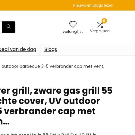
Nieuws en blogs lezen
0
Vergelijken
verlanglijst
Deal van de dag
Blogs
 UV outdoor barbecue 3-5 verbrander cap met vent,
grill, zware gas grill 55
chte cover, UV outdoor
5 verbrander cap met
en…