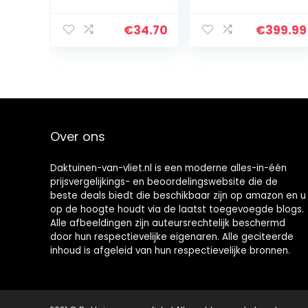
houten tas vilt
antraciet 130 x
mand
70 x 185 cm tuin
brandhout
brandhoutopsla
€
34.70
€
399.99
pocket
g 3,2 m3 / 4-5
brandhout
SRM…
mand krant
kraampjes
mand…
Over ons
Daktuinen-van-vliet.nl is een moderne alles-in-één
prijsvergelijkings- en beoordelingswebsite die de
beste deals biedt die beschikbaar zijn op amazon en u
op de hoogte houdt via de laatst toegevoegde blogs.
Alle afbeeldingen zijn auteursrechtelijk beschermd
door hun respectievelijke eigenaren. Alle geciteerde
inhoud is afgeleid van hun respectievelijke bronnen.