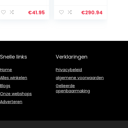
buiten, 80 cm
Middeleeuwen
brede
Knight
brandhoutstand
Gietijzeren
€
41.95
€
290.94
aard, vuurhout,
Openhaard Tool
rond, metaal,
Set, Antiek
zwart
Messing 5 Stuks
Smeedijzeren…
Snelle links
Verklaringen
Home
Privacybeleid
Alles winkelen
algemene voorwaarden
Blogs
Gelieerde
openbaarmaking
Onze webshops
Adverteren