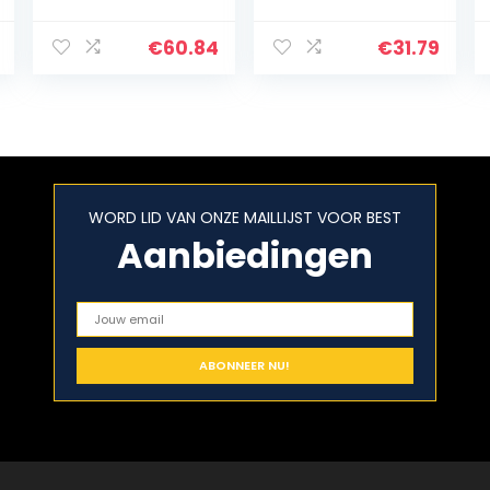
open haard
brandhout hout
logboek rack
draagtas log
outdoor log
camping
€
60.84
€
31.79
opslag rack
outdoor houder
logboek houder
dragen
voor brandhout…
opbergtas
houten canvas…
WORD LID VAN ONZE MAILLIJST VOOR BEST
Aanbiedingen