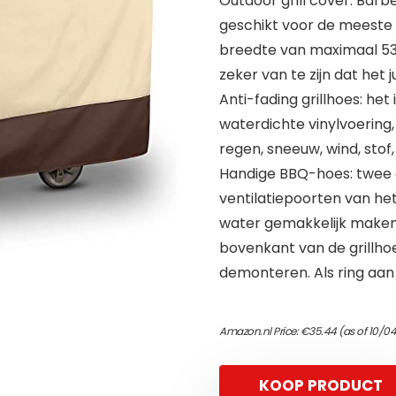
Outdoor grill cover: Barbe
geschikt voor de meeste 
breedte van maximaal 53
zeker van te zijn dat het ju
Anti-fading grillhoes: he
waterdichte vinylvoering,
regen, sneeuw, wind, stof,
Handige BBQ-hoes: twee 
ventilatiepoorten van he
water gemakkelijk maken
bovenkant van de grillhoe
demonteren. Als ring aan
Amazon.nl Price:
€
35.44
(as of 10/0
KOOP PRODUCT