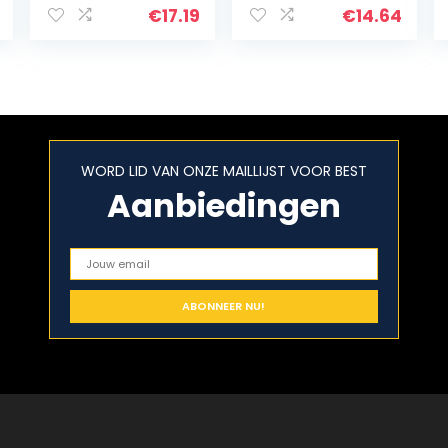
Deurkast Ronde
haardhoutman
€
17.19
€
14.64
Opbergplank
d van
voor Hoed
scheurbestendi
Kleding Sjaal
g en sterk
Handdoek Wit
belastbaar PP…
WORD LID VAN ONZE MAILLIJST VOOR BEST
Aanbiedingen