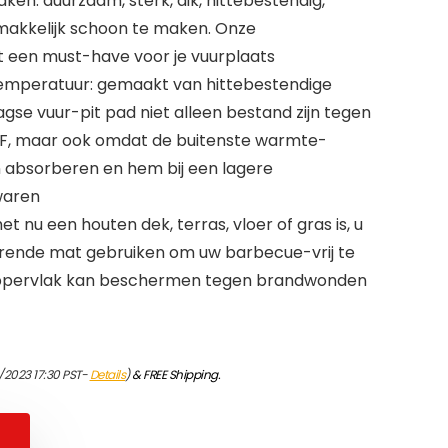
en: duurzaam, sterk, dik, hittebestendig,
makkelijk schoon te maken. Onze
t een must-have voor je vuurplaats
emperatuur: gemaakt van hittebestendige
aagse vuur-pit pad niet alleen bestand zijn tegen
F, maar ook omdat de buitenste warmte-
 absorberen en hem bij een lagere
waren
t nu een houten dek, terras, vloer of gras is, u
rende mat gebruiken om uw barbecue-vrij te
ppervlak kan beschermen tegen brandwonden
/2023 17:30 PST-
Details
)
&
FREE Shipping
.