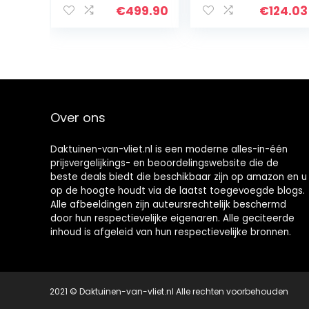
tuin
Duty Houder Log
€
499.90
€
124.03
brandhoutopsla
Rack Hoop Log
g 4,6 m3/7 SRM…
Hoop Heavy
Duty Brandhout…
Over ons
Daktuinen-van-vliet.nl is een moderne alles-in-één
prijsvergelijkings- en beoordelingswebsite die de
beste deals biedt die beschikbaar zijn op amazon en u
op de hoogte houdt via de laatst toegevoegde blogs.
Alle afbeeldingen zijn auteursrechtelijk beschermd
door hun respectievelijke eigenaren. Alle geciteerde
inhoud is afgeleid van hun respectievelijke bronnen.
2021 © Daktuinen-van-vliet.nl Alle rechten voorbehouden