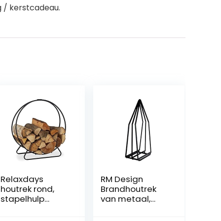
g / kerstcadeau.
Relaxdays
RM Design
houtrek rond,
Brandhoutrek
stapelhulp
van metaal,
brandhoutrek,
opslag voor
van staal,
binnen en