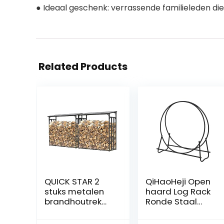
● Ideaal geschenk: verrassende familieleden die
Related Products
QUICK STAR 2
QiHaoHeji Open
stuks metalen
haard Log Rack
brandhoutrek
Ronde Staal
antraciet XXL 185
Brandhout
x 70 x 185 cm
Rekken Heavy