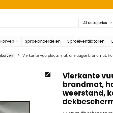
All categories
rkorven
Sproeionderdelen
Sproeiventilatoren
rkorven
Vierkante vuurplaats mat, drielaagse brandmat, ho
Vierkante vu
brandmat, h
weerstand, k
dekbescher