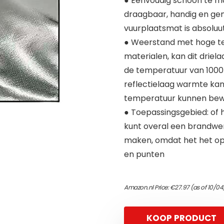
● Eenvoudig schoon te mak
draagbaar, handig en ge
vuurplaatsmat is absoluu
● Weerstand met hoge t
materialen, kan dit driel
de temperatuur van 1000
reflectielaag warmte kan
temperatuur kunnen be
● Toepassingsgebied: of he
kunt overal een brandwe
maken, omdat het het o
en punten
Amazon.nl Price:
€
27.97
(as of 10/04
KOOP PRODUCT