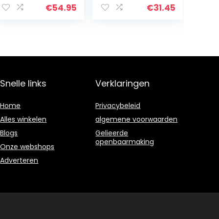
binnen, H x B x D:
buiten,
€
54.95
€
31.45
ca. 65 x 61 x 26
haardhoutstand
cm, zwart
aard zonder
achterwand, 40
cm breed
Snelle links
Verklaringen
Home
Privacybeleid
Alles winkelen
algemene voorwaarden
Blogs
Gelieerde
openbaarmaking
Onze webshops
Adverteren