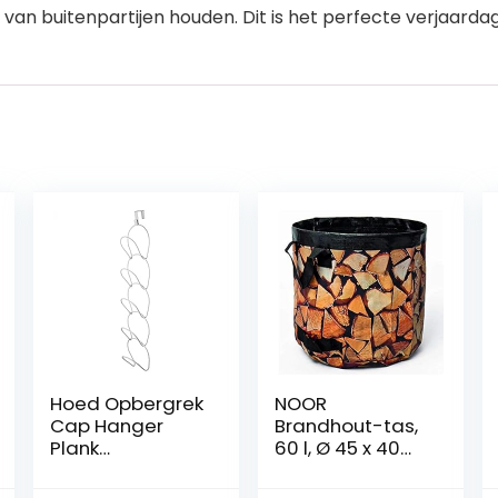
 van buitenpartijen houden. Dit is het perfecte verjaarda
Hoed Opbergrek
NOOR
Cap Hanger
Brandhout-tas,
Plank
60 l, Ø 45 x 40
Wandmontage
cm, tot 40 kg
Hoed Houder
draagkracht,