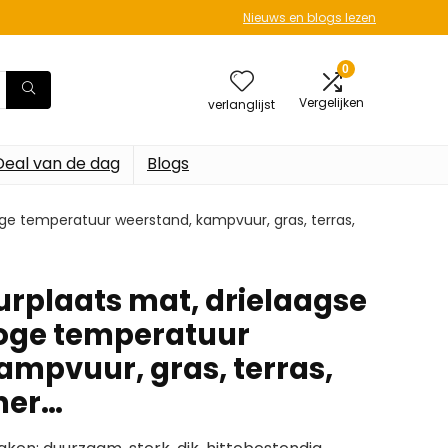
Nieuws en blogs lezen
0
Vergelijken
verlanglijst
Deal van de dag
Blogs
ge temperatuur weerstand, kampvuur, gras, terras,
urplaats mat, drielaagse
oge temperatuur
ampvuur, gras, terras,
mer…