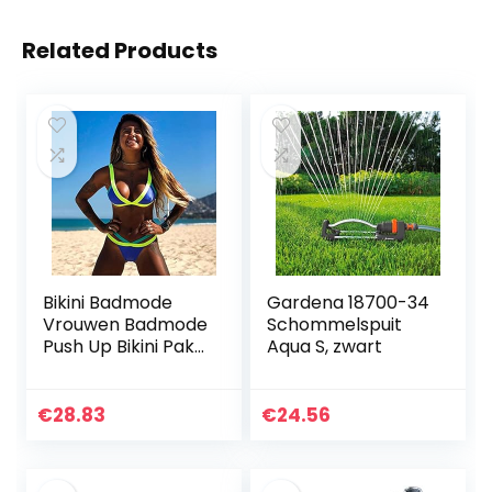
Related Products
Bikini Badmode
Gardena 18700-34
Vrouwen Badmode
Schommelspuit
Push Up Bikini Pak
Aqua S, zwart
Patchwork Bikini
Zomer Strand
Badpak Badpak
€
28.83
€
24.56