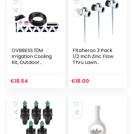
OVBBESS 10M
Fltaheroo 3 Pack
Irrigation Cooling
1/2 Inch Zinc Flow
Kit, Outdoor
Thru Lawn
Garden Kit (10
Sprinkler Spike
Nozzles)
Base, Watering
Sprinklers for Yard,
€
18.54
€
18.00
Lawn and Grass…