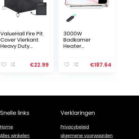
ValueHall Fire Pit
3000W
Cover Vierkant
Badkamer
Heavy Duty
Heater
420D Oxford
Wandmontage
Doek
Ventilator
Terrasmeubelho
Kachel
€
22.99
€
187.64
es Waterdichte
Elektrische
Anti-UV
Keramische PTC
Tuinmeubelhoes
Over Deur
…
Ventilator
Kachel Met…
Snelle links
Verklaringen
Home
Privacybeleid
Alles winkelen
algemene voorwaarden