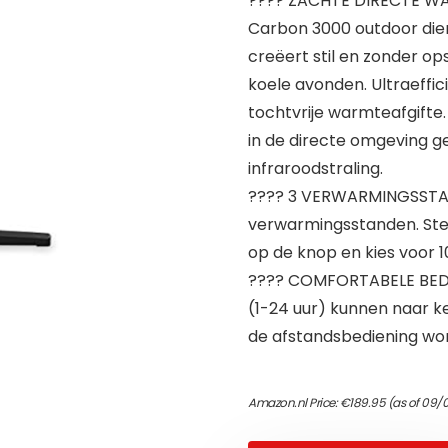
???? ZACHTE DIRECTE WAR
Carbon 3000 outdoor die
creëert stil en zonder o
koele avonden. Ultraeffi
tochtvrije warmteafgifte
in de directe omgeving g
infraroodstraling.
???? 3 VERWARMINGSSTAN
verwarmingsstanden. Ste
op de knop en kies voor 1
???? COMFORTABELE BEDI
(1-24 uur) kunnen naar ke
de afstandsbediening wor
Amazon.nl Price:
€
189.95
(as of 09/