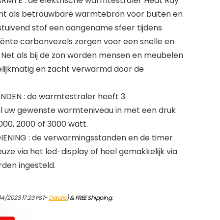
MTE : de elektrische warmtestraler Heat Ray
nt als betrouwbare warmtebron voor buiten en
pstuivend stof een aangename sfeer tijdens
ciënte carbonvezels zorgen voor een snelle en
. Net als bij de zon worden mensen en meubelen
elijkmatig en zacht verwarmd door de
DEN : de warmtestraler heeft 3
l uw gewenste warmteniveau in met een druk
000, 2000 of 3000 watt.
ENING : de verwarmingsstanden en de timer
uze via het led-display of heel gemakkelijk via
den ingesteld.
04/2023 17:23 PST-
Details
)
&
FREE Shipping
.