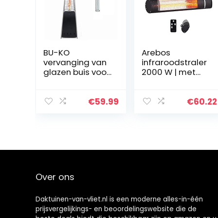
BU-KO
Arebos
vervanging van
infraroodstraler
glazen buis voor
2000 W | met
terrasverwarme
afstandsbedien
r Pyramid Gas
ing 3
verwarmingssta
€
59.99
€
60.22
nden | IP65
beschermingskl
asse
stralingsverwar
mer…
Over ons
Daktuinen-van-vliet.nl is een moderne alles-in-één
prijsvergelijkings- en beoordelingswebsite die de