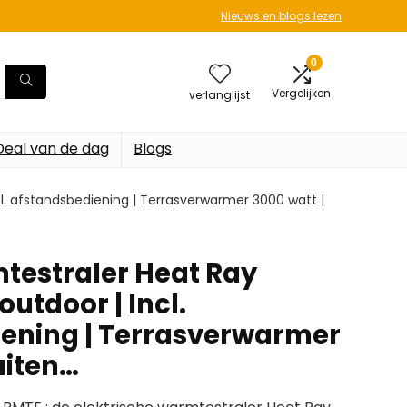
Nieuws en blogs lezen
0
Vergelijken
verlanglijst
Deal van de dag
Blogs
. afstandsbediening | Terrasverwarmer 3000 watt |
estraler Heat Ray
utdoor | Incl.
ening | Terrasverwarmer
uiten…