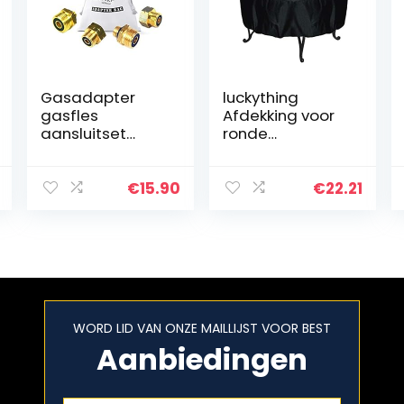
Gasadapter
luckything
gasfles
Afdekking voor
aansluitset
ronde
Europa voor
vuurplaats,
terugname –
beschermhoes
aansluiting van
voor vuurschaal,
€
15.90
€
22.21
Duitse KLF
waterdicht,
toestellen op
winddicht, UV-
buitenlandse
bestendig…
gasflessen…
WORD LID VAN ONZE MAILLIJST VOOR BEST
Aanbiedingen