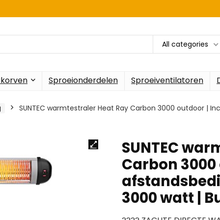
All categories
rkorven
Sproeionderdelen
Sproeiventilatoren
g
SUNTEC warmtestraler Heat Ray Carbon 3000 outdoor | Incl
SUNTEC warmt
Carbon 3000 o
afstandsbedi
3000 watt | B