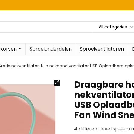
All categories
rkorven
Sproeionderdelen
Sproeiventilatoren
atis nekventilator, luie nekband ventilator USB Oplaadbare op
Draagbare h
nekventilator
USB Oplaadb
Fan Wind Sn
4 different level speeds 