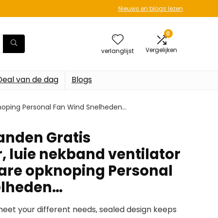
Nieuws en blogs lezen
0
Vergelijken
verlanglijst
Deal van de dag
Blogs
knoping Personal Fan Wind Snelheden…
anden Gratis
, luie nekband ventilator
are opknoping Personal
elheden…
meet your different needs, sealed design keeps