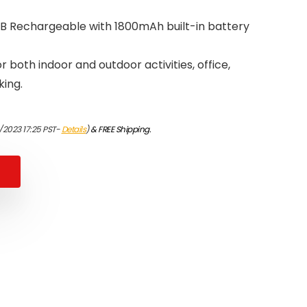
B Rechargeable with 1800mAh built-in battery
r both indoor and outdoor activities, office,
king.
/2023 17:25 PST-
Details
)
&
FREE Shipping
.