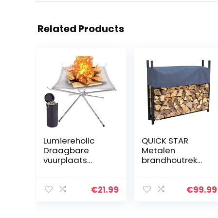
Related Products
Lumiereholic
QUICK STAR
Draagbare
Metalen
vuurplaats
brandhoutrek
Outdoor 16,5
Antraciet 120 x
inch camping
25 x 120 cm Tuin
vuurplaats
brandhoutopsla
€
21.99
€
99.99
opvouwbaar,
g 0,5 m3
stalen gaas
stapelhulp