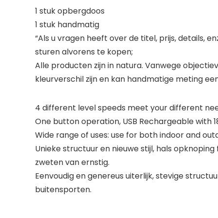
1 stuk opbergdoos
1 stuk handmatig
“Als u vragen heeft over de titel, prijs, detail
sturen alvorens te kopen;
Alle producten zijn in natura. Vanwege objecti
kleurverschil zijn en kan handmatige meting een
4 different level speeds meet your different ne
One button operation, USB Rechargeable with 18
Wide range of uses: use for both indoor and outdoo
Unieke structuur en nieuwe stijl, hals opknopin
zweten van ernstig.
Eenvoudig en genereus uiterlijk, stevige structu
buitensporten.