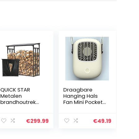
QUICK STAR
Draagbare
Metalen
Hanging Hals
brandhoutrek
Fan Mini Pocket
antraciet XXL 185
Luchtkoeling Fan
x 70 x 185 cm
Zomer Outdoor
Tuin
Travel Lanyard
€
299.99
€
49.19
brandhoutopsla
Handfree Cooler
g 2,3 m3
USB…