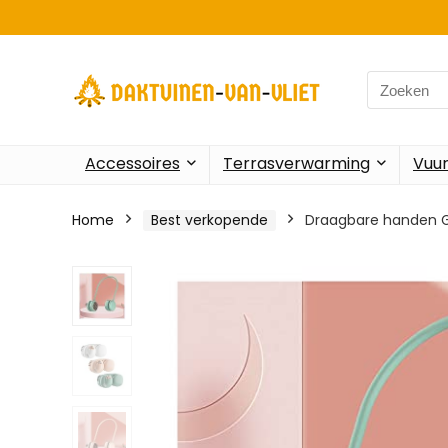
Search
for:
Accessoires
Terrasverwarming
Vuu
Home
Best verkopende
Draagbare handen Gr