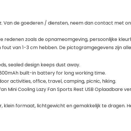
s, enz. Van de goederen / diensten, neem dan contact met 
eve redenen zoals de opnameomgeving, persoonlijke kleur
 fout van 1-3 cm hebben. De pictogramgegevens zijn allee
eds, sealed design keeps dust away.
00mAh built-in battery for long working time.
r activities, office, travel, camping, picnic, hiking.
g fan Mini Cooling Lazy Fan Sports Rest USB Oplaadbare v
ur, klein formaat, lichtgewicht en gemakkelijk te dragen. 