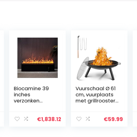
Biocamine 39
Vuurschaal Ø 61
inches
cm, vuurplaats
verzonken
met grillrooster
elektrische open
en handgrepen,
haard insert 3D-
multifunctionele
vlam versieren
vuurschaal voor
€
1,838.12
€
59.99
elektrische open
verwarming/BB
haard scherm
Q…