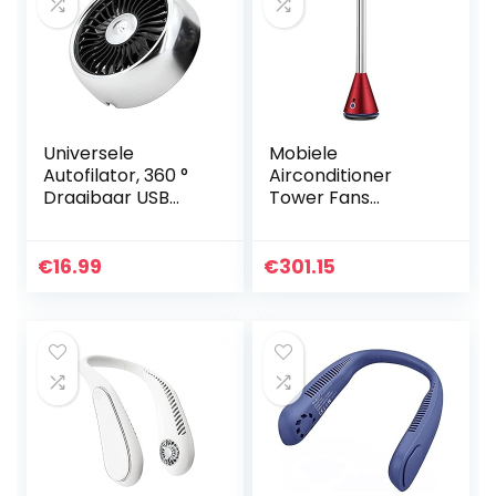
Universele
Mobiele
Autofilator, 360 °
Airconditioner
Draaibaar USB
Tower Fans
Powered Car
Verticale
Cooling-fan Met
Elektrische
LED Licht 3 Speeds
Ventilator
€
16.99
€
301.15
Auto Fan Voor
Bladeloze
Dashboard Air…
Vloerventilator
Afstandsbediening
…