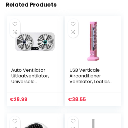
Related Products
Auto Ventilator
USB Verticale
Uitlaatventilator,
Airconditioner
Universele
Ventilator, Leafless
Radiator USB
Fan Huishoudelijke
Voertuigvenster
Grote Wind Mute
Windscherm
Mini Fan LED Light
€
28.99
€
38.55
Koelventilator
Tower Desktop…
Elimineer Geur
Voor…