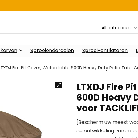
All categories
rkorven
Sproeionderdelen
Sproeiventilatoren
LTXDJ Fire Pit Cover, Waterdichte 600D Heavy Duty Patio Tafel Co
LTXDJ Fire Pi
600D Heavy D
voor TACKLIFE
[Bescherm uw meest waard
de ontwikkeling van outd