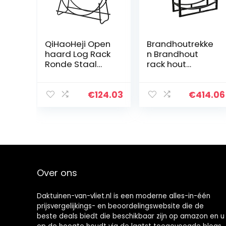
QiHaoHeji Open
Brandhoutrekke
haard Log Rack
n Brandhout
Ronde Staal
rack hout
Brandhout
opslag log
Rekken Heavy
houder met
Duty Houder Log
kindling houder
€
124.03
€
414.06
Rack Hoop Log
indoor outdoor
Hoop Heavy
heavy duty
Duty Brandhout…
brandhout log
rack…
Over ons
Daktuinen-van-vliet.nl is een moderne alles-in-één
prijsvergelijkings- en beoordelingswebsite die de
beste deals biedt die beschikbaar zijn op amazon en u