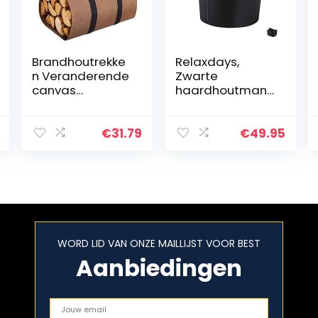
Brandhoutrekke
Relaxdays,
n Veranderende
Zwarte
canvas
haardhoutman
brandhout hout
d kunstleer L,
draagtas log
stabiele
camping
brandhoutmand
€
31.79
€
49.95
outdoor houder
met
dragen
handgrepen,
opbergtas
voor brandhout
houten canvas…
en kranten,
ovaal, L
WORD LID VAN ONZE MAILLIJST VOOR BEST
Aanbiedingen