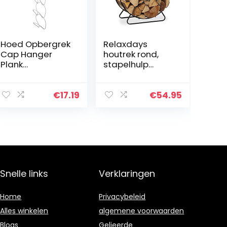
Hoed Opbergrek
Relaxdays
Cap Hanger
houtrek rond,
Plank
stapelhulp
Wandmontage
brandhoutrek,
Hoed Houder
van staal,
Deurkast Ronde
binnen, H x B x D:
€
17.19
€
54.95
Opbergplank
ca. 65 x 61 x 26
voor Hoed
cm, zwart
Kleding Sjaal
Handdoek Wit
Snelle links
Verklaringen
Home
Privacybeleid
Alles winkelen
algemene voorwaarden
Blogs
Gelieerde