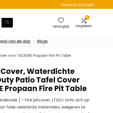
Nieuws en blogs lezen
0
Vergelijken
verlanglijst
Deal van de dag
Blogs
ver voor TACKLIFE Propaan Fire Pit Table
t Cover, Waterdichte
uty Patio Tafel Cover
 Propaan Fire Pit Table
evolle ] – Fire pitcover, LTXDJ richt zich op
oor fade resistente materialen, weigeren te