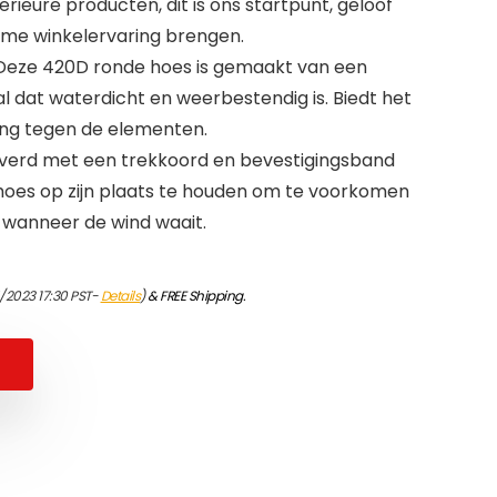
erieure producten, dit is ons startpunt, geloof
ame winkelervaring brengen.
 Deze 420D ronde hoes is gemaakt van een
dat waterdicht en weerbestendig is. Biedt het
ing tegen de elementen.
everd met een trekkoord en bevestigingsband
hoes op zijn plaats te houden om te voorkomen
 wanneer de wind waait.
/2023 17:30 PST-
Details
)
&
FREE Shipping
.