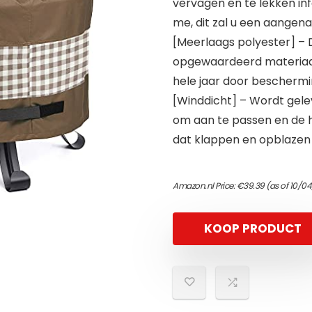
vervagen en te lekken inf
me, dit zal u een aangen
[Meerlaags polyester] –
opgewaardeerd materiaal 
hele jaar door bescherm
[Winddicht] – Wordt gel
om aan te passen en de 
dat klappen en opblazen
Amazon.nl Price:
€
39.39
(as of 10/04
KOOP PRODUCT