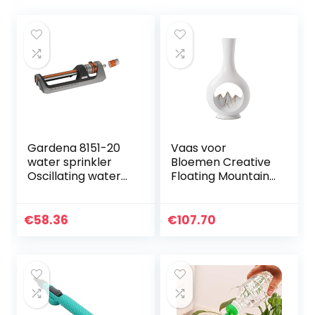
Gardena 8151-20
Vaas voor
water sprinkler
Bloemen Creative
Oscillating water
Floating Mountain
sprinkler Black,
Vaas Living Room
Grey, Orange –
TV Wijnkast Porch
Gardena 8151-20
Vaas Decoratie
€
58.36
€
107.70
(Size : A)