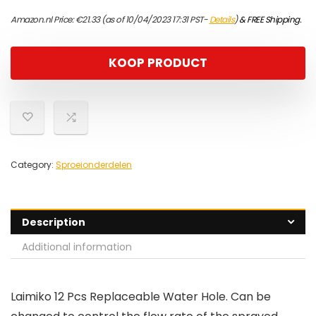
Amazon.nl Price:
€
21.33
(as of 10/04/2023 17:31 PST-
Details
)
&
FREE Shipping
.
KOOP PRODUCT
Category:
Sproeionderdelen
Description
Additional information
Laimiko 12 Pcs Replaceable Water Hole. Can be