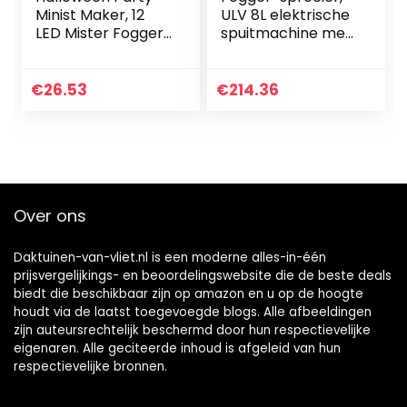
Minist Maker, 12
ULV 8L elektrische
LED Mister Fogger
spuitmachine met
Water Fontein
grote capaciteit,
Pond Mist Machine
draagbaar voor
Verstuiver
buitenhuistuinland
€
26.53
€
214.36
Luchtbevochtiger
bouw(roze)
voor…
Over ons
Daktuinen-van-vliet.nl is een moderne alles-in-één
prijsvergelijkings- en beoordelingswebsite die de beste deals
biedt die beschikbaar zijn op amazon en u op de hoogte
houdt via de laatst toegevoegde blogs. Alle afbeeldingen
zijn auteursrechtelijk beschermd door hun respectievelijke
eigenaren. Alle geciteerde inhoud is afgeleid van hun
respectievelijke bronnen.