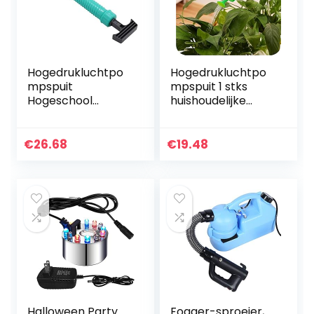
Hogedrukluchtpo
Hogedrukluchtpo
mpspuit
mpspuit 1 stks
Hogeschool
huishoudelijke
Hogedruk
hogedruk
Handleiding Plastic
luchtpomp
Luchtpomp
handmatige
€
26.68
€
19.48
Verstelbare
sproeier tuin
Drankfles Spray
verstelbare trolley
Watering Hoofd…
pistool…
Halloween Party
Fogger-sproeier,