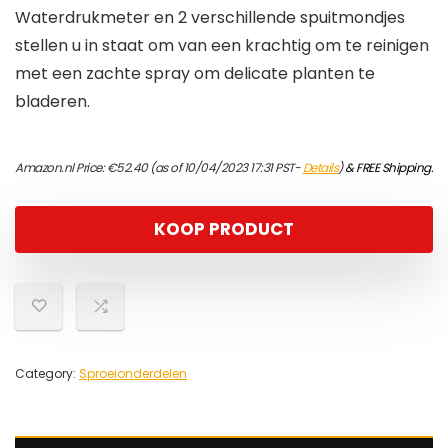
Waterdrukmeter en 2 verschillende spuitmondjes
stellen u in staat om van een krachtig om te reinigen
met een zachte spray om delicate planten te
bladeren.
Amazon.nl Price:
€
52.40
(as of 10/04/2023 17:31 PST-
Details
)
&
FREE Shipping
.
KOOP PRODUCT
Category:
Sproeionderdelen