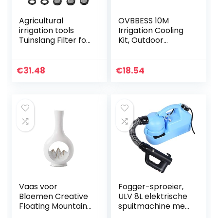
Agricultural
OVBBESS 10M
irrigation tools
Irrigation Cooling
Tuinslang Filter for
Kit, Outdoor
hogedrukreiniger
Garden Kit (10
Inlet Water, Inline
Nozzles)
Filter for sediment,
€
31.48
€
18.54
40 gaasje, Extra
100 Mesh Easy to
use, fast and easy
(Color : Shown)
Vaas voor
Fogger-sproeier,
Bloemen Creative
ULV 8L elektrische
Floating Mountain
spuitmachine met
Vaas Living Room
grote capaciteit,