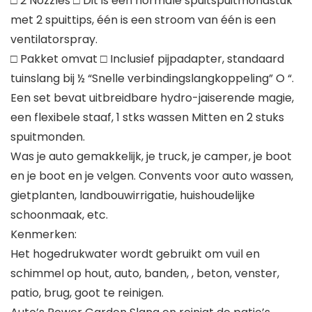
□ 2 Nozzles □ Dit is een normale spuitspuitmondstuk
met 2 spuittips, één is een stroom van één is een
ventilatorspray.
□ Pakket omvat □ Inclusief pijpadapter, standaard
tuinslang bij ½ “Snelle verbindingslangkoppeling” O “.
Een set bevat uitbreidbare hydro-jaiserende magie,
een flexibele staaf, 1 stks wassen Mitten en 2 stuks
spuitmonden.
Was je auto gemakkelijk, je truck, je camper, je boot
en je boot en je velgen. Convents voor auto wassen,
gietplanten, landbouwirrigatie, huishoudelijke
schoonmaak, etc.
Kenmerken:
Het hogedrukwater wordt gebruikt om vuil en
schimmel op hout, auto, banden, , beton, venster,
patio, brug, goot te reinigen.