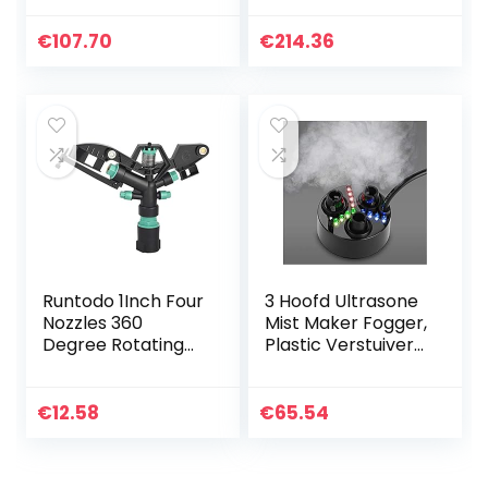
TV Wijnkast Porch
draagbaar voor
Vaas Decoratie
buitenhuistuinland
€
107.70
€
214.36
(Size : A)
bouw(roze)
Runtodo 1Inch Four
3 Hoofd Ultrasone
Nozzles 360
Mist Maker Fogger,
Degree Rotating
Plastic Verstuiver
Water Nozzle Plant
met 12 LED Licht,
Watering Dripper
luchtbevochtiger
Sprinkler Garden
1500 ml/h Vertatie
€
12.58
€
65.54
Lawn Irrigation…
voor water…