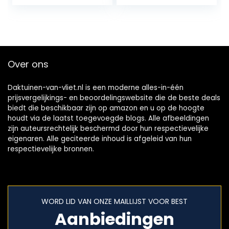
Voor Aquarium
Blaiseloze
Fishtank…
nekventilator, 18
uur Run Time Low
Noise…
Over ons
Daktuinen-van-vliet.nl is een moderne alles-in-één
prijsvergelijkings- en beoordelingswebsite die de beste deals
biedt die beschikbaar zijn op amazon en u op de hoogte
houdt via de laatst toegevoegde blogs. Alle afbeeldingen
zijn auteursrechtelijk beschermd door hun respectievelijke
eigenaren. Alle geciteerde inhoud is afgeleid van hun
respectievelijke bronnen.
WORD LID VAN ONZE MAILLIJST VOOR BEST
Aanbiedingen