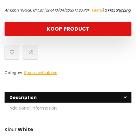
Amazon.nl Price:
€
17.28
(as of 10/04/2023 17:26 PST-
Details
)
&
FREE Shipping
.
KOOP PRODUCT
Category:
Sproeiventilatoren
Description
Additional information
Kleur:
White