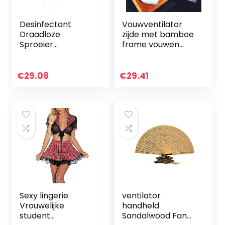
Desinfectant
Vouwventilator
Draadloze
zijde met bamboe
Sproeier
frame vouwen
Oplaadbare
hand fan chinese
Draagbare
wind en inkt
Handheld Fogger
schilderij ambacht
€
29.08
€
29.41
voor Office School
fan hanfu mannen
Handheld DIY Tool
vrouwen…
Sexy lingerie
ventilator
Vrouwelijke
handheld
student
Sandalwood Fan