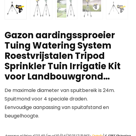
Gazon aardingssproeier
Tuing Watering System
Roestvrijstalen Tripod
Sprinkler Tuin Irrigatie Kit
voor Landbouwgrond…
De maximale diameter van spuitbereik is 24m.
Spuitmond voor 4 speciale draden.
Eenvoudige aanpassing van spuitafstand en
beugelhoogte.
Amazon.nl Price:
€
23.49
(as of 10/04/2023 17:31 PST-
Details
)
&
FREE Shipping
.