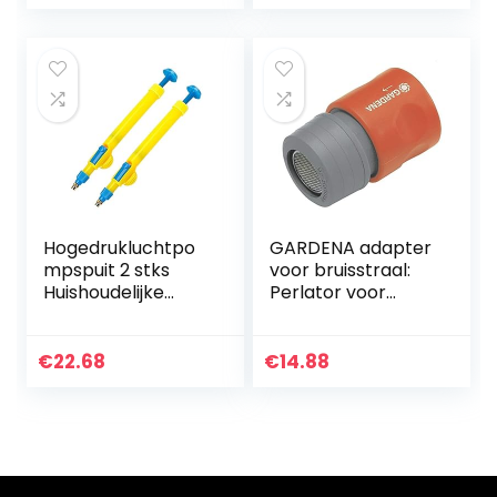
smeedijzer Vaas
bouw(roze)
Living Room
tafeldecoratie
(Size…
Hogedrukluchtpo
GARDENA adapter
mpspuit 2 stks
voor bruisstraal:
Huishoudelijke
Perlator voor
Kruid GLB-spuit
spatvrij water uit
Hoge Druk
de waterkraan,
Luchtpomp
aan te sluiten op
€
22.68
€
14.88
Handmatige
de GARDENA…
Sproeier Watering
Car Wash…