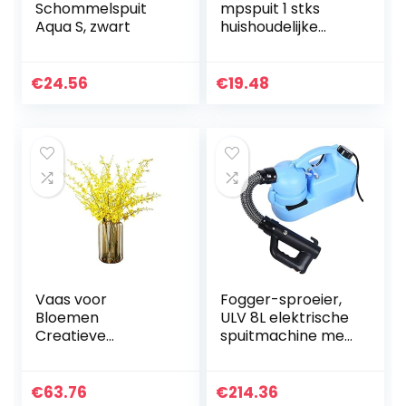
Schommelspuit
mpspuit 1 stks
Aqua S, zwart
huishoudelijke
hogedruk
luchtpomp
handmatige
€
24.56
€
19.48
sproeier tuin
verstelbare trolley
pistool…
Vaas voor
Fogger-sproeier,
Bloemen
ULV 8L elektrische
Creatieve
spuitmachine met
Amerikaanse
grote capaciteit,
Portiek van het
draagbaar voor
Huis van het
buitenhuistuinland
€
63.76
€
214.36