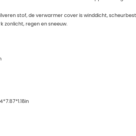
lveren stof, de verwarmer cover is winddicht, scheurbe
 zonlicht, regen en sneeuw.
n
*7.87*1.18in