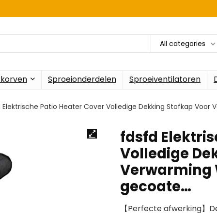
All categories
rkorven
Sproeionderdelen
Sproeiventilatoren
d Elektrische Patio Heater Cover Volledige Dekking Stofkap Voo
fdsfd Elektri
Volledige De
Verwarming W
gecoate…
【Perfecte afwerking】Dez