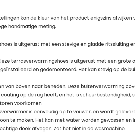
ellingen kan de kleur van het product enigszins afwijken 
ege handmatige meting.
 is uitgerust met een stevige en gladde ritssluiting en
e terrasverwarmingshoes is uitgerust met een grote open
 geïnstalleerd en gedemonteerd. Het kan stevig op de 
oten van boven naar beneden. Deze buitenverwarming co
e coating op de rug heeft, en het is scheurbestendigheid,
ctoren voorkomen.
asverwarmer is eenvoudig op te vouwen en wordt geleverd
hoon te maken. Het kan met water worden gewassen en in
chtige doek afvegen. Zet het niet in de wasmachine.