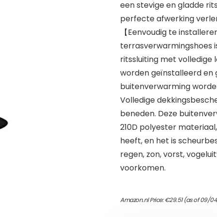
een stevige en gladde rits
perfecte afwerking verlen
【Eenvoudig te installe
terrasverwarmingshoes is
ritssluiting met volledige
worden geïnstalleerd en
buitenverwarming worden
Volledige dekkingsbesche
beneden. Deze buitenve
210D polyester materiaal,
heeft, en het is scheurbe
regen, zon, vorst, vogel
voorkomen.
Amazon.nl Price:
€
29.51
(as of 09/04