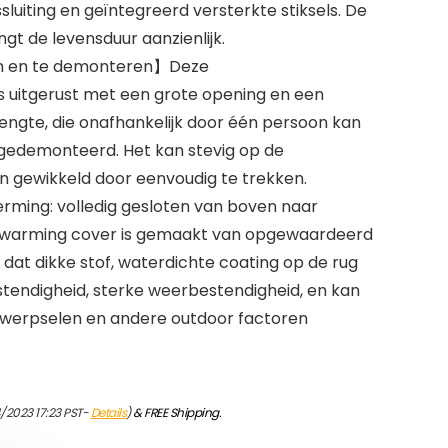
sluiting en geïntegreerd versterkte stiksels. De
gt de levensduur aanzienlijk.
ren en te demonteren】Deze
 uitgerust met een grote opening en een
 lengte, die onafhankelijk door één persoon kan
 gedemonteerd. Het kan stevig op de
 gewikkeld door eenvoudig te trekken.
rming: volledig gesloten van boven naar
rwarming cover is gemaakt van opgewaardeerd
 dat dikke stof, waterdichte coating op de rug
stendigheid, sterke weerbestendigheid, en kan
uitwerpselen en andere outdoor factoren
/2023 17:23 PST-
Details
)
&
FREE Shipping
.