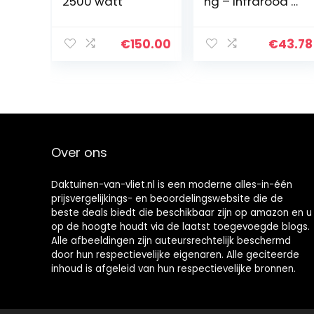
2500 watt
ng – Infrarood –
Wandbevestigin
g, Zwart
€
150.00
€
43.78
Over ons
Daktuinen-van-vliet.nl is een moderne alles-in-één
prijsvergelijkings- en beoordelingswebsite die de
beste deals biedt die beschikbaar zijn op amazon en u
op de hoogte houdt via de laatst toegevoegde blogs.
Alle afbeeldingen zijn auteursrechtelijk beschermd
door hun respectievelijke eigenaren. Alle geciteerde
inhoud is afgeleid van hun respectievelijke bronnen.