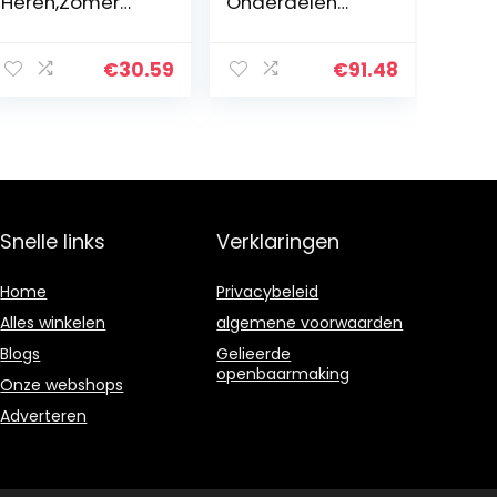
Heren,Zomer
Onderdelen
Hawaiiaanse
Propaan
Shirts Mode
Vuurplaats/Ope
Luipaard Print
n haard
€
30.59
€
91.48
Hawaiian Button
Onderdelen Gas
Shirts Tops
Controleklep
Casual…
Systeemregela
ar Valve…
Snelle links
Verklaringen
Home
Privacybeleid
Alles winkelen
algemene voorwaarden
Blogs
Gelieerde
openbaarmaking
Onze webshops
Adverteren