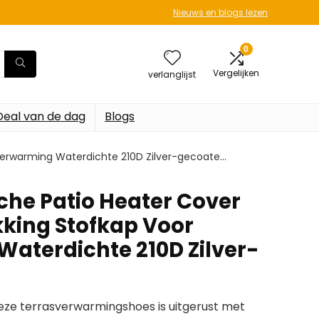
Nieuws en blogs lezen
0
Vergelijken
verlanglijst
Deal van de dag
Blogs
r Verwarming Waterdichte 210D Zilver-gecoate…
sche Patio Heater Cover
kking Stofkap Voor
aterdichte 210D Zilver-
e terrasverwarmingshoes is uitgerust met