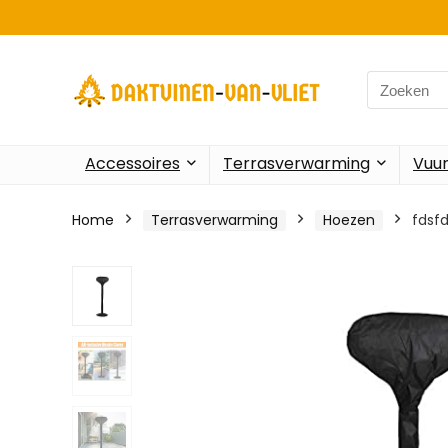
Search
for:
Accessoires
Terrasverwarming
Vuu
Home
Terrasverwarming
Hoezen
fdsf