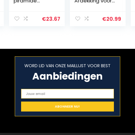
piramide
Afdekking voor
staande
Ronde Haard
terrasverwarme
Beschermhoes
r – zwart
voor Vuurschaal
€
23.67
€
20.99
Outdoor
Barbecue Grill
Cover…
WORD LID VAN ONZE MAILLIJST VOOR BEST
Aanbiedingen