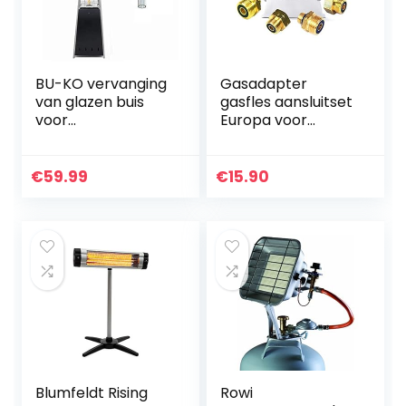
BU-KO vervanging
Gasadapter
van glazen buis
gasfles aansluitset
voor
Europa voor
terrasverwarmer
terugname –
Pyramid Gas
aansluiting van
Duitse KLF
€
59.99
€
15.90
toestellen op
buitenlandse
gasflessen…
Blumfeldt Rising
Rowi