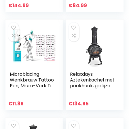
buiten –
€
144.99
€
84.99
Vuurschaal met
beschermer tegen
vonken…
Microblading
Relaxdays
Wenkbrauw Tattoo
Aztekenkachel met
Pen, Micro-Vork Tip
pookhaak, gietijzer,
Waterdicht
vonkbescherming,
Wenkbrauwpotloo
voor tuin, h x b x d:
d met 1
112 x 46 x 48 cm,
€
11.89
€
134.95
Wenkbrauwtrimme
zilver
r & 24 paar…