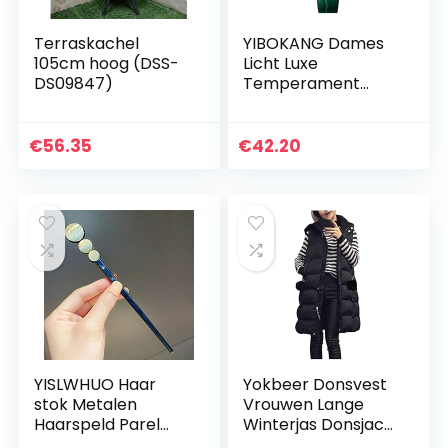
Terraskachel
YIBOKANG Dames
105cm hoog (DSS-
Licht Luxe
DS09847)
Temperament
Kleur Strass Schaal
30 M Waterdicht
Horloge Creatieve
€
56.35
€
42.20
Eenvoudige Riem
Quartz…
YISLWHUO Haar
Yokbeer Donsvest
stok Metalen
Vrouwen Lange
Haarspeld Parel
Winterjas Donsjack
Acetaat Fiber Haar
Warm Vest Jas Met