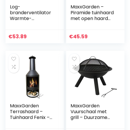
Log-
MaxxGarden –
branderventilator
Piramide tuinhaard
Warmte-
met open haard
aangedreven
om te ontspannen
Kachelventilator,
– weerbestendig
40 ° C Quick Start
terrasvuur –
€
53.89
€
45.59
Open
buitenhaard voor
Haardventilator,
terras…
Warmte
Aangedreven…
MaxxGarden
MaxxGarden
Terrashaard –
Vuurschaal met
Tuinhaard Fenix –
grill – Duurzame
ZWART – 45 x 45 x
vuurschaal en
134cm
barbecue voor