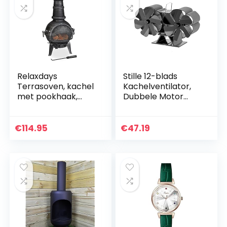
Relaxdays
Stille 12-blads
Terrasoven, kachel
Kachelventilator,
met pookhaak,
Dubbele Motor
gietijzer,
Voor Houtkachel,
vonkbescherming,
Schoorstenen
voor tuin, h x b x d:
Kleine
€
114.95
€
47.19
86 x 46 x 38 cm,
Brandventilatoren
zilver
Stille Ventilator