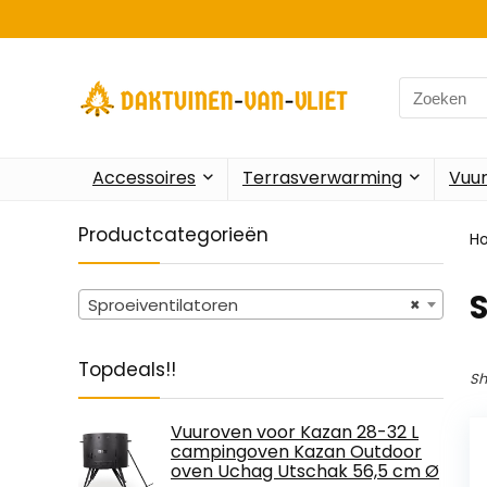
Search
for:
Accessoires
Terrasverwarming
Vuu
Productcategorieën
H
S
Sproeiventilatoren
×
Topdeals!!
Sh
Vuuroven voor Kazan 28-32 L
campingoven Kazan Outdoor
oven Uchag Utschak 56,5 cm Ø