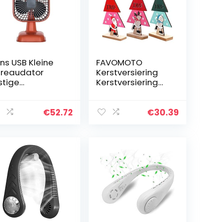
ns USB Kleine
FAVOMOTO
reaudator
Kerstversiering
stige
Kerstversiering
laadbare
Houten
ntilator met LED
Decoraties
cht voor
Kerstboom
€
52.72
€
30.39
ntoren
Kerstmissneeuw
laapkamer
man Tafel
me Batterij
Decoratie 3 Pcs
perated…
(Roze Oude…