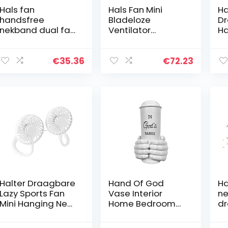
Hals fan
Hals Fan Mini
Ha
handsfree
Bladeloze
D
nekband dual fan
Ventilator
Ha
USB Oplaadbare
Oplaadbare
Ve
Draagbare
Leafless
Ne
Luchtkoeler Hals
Hangfans
op
€
35.36
€
72.23
Opknoping
Outdoor Neck-
we
Ventilator
Hanging Fans
ne
Persoonlijke
Ventilador # G3
Bl
Neckband…
DAGUAI (Color…
Halter Draagbare
Hand Of God
H
Lazy Sports Fan
Vase Interior
ne
Mini Hanging Neck
Home Bedroom
d
Fan USB
Living Room
pe
Oplaadbare
Dining Room
mi