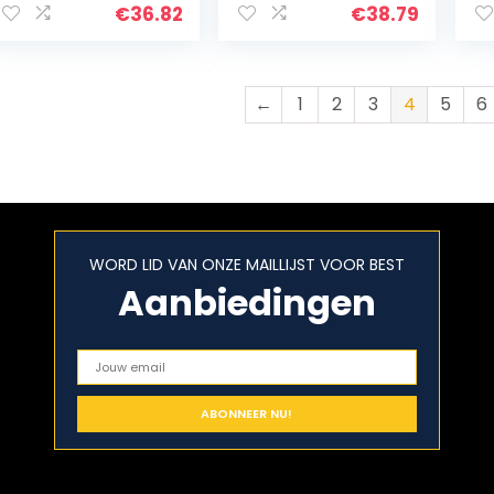
halter sport fan
Entrance TV
wi
€
36.82
€
38.79
luchtkoeler buiten
Cabinet Desktop
sn
DAGUAI (Color…
Decorations
ha
US
←
1
2
3
4
5
6
WORD LID VAN ONZE MAILLIJST VOOR BEST
Aanbiedingen