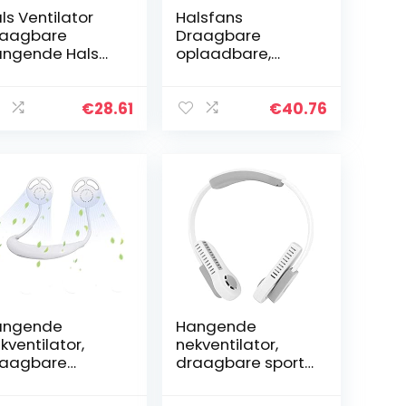
ls Ventilator
Halsfans
raagbare
Draagbare
ngende Hals
oplaadbare,
ntilator, Koeling
Leafless Personal
ckband Fan,
Hanging
laadbare
Blaiseless Neck
€
28.61
€
40.76
arable
Fan Battery
kventilator
Actioned USB
adeless…
Kleine mini-fan…
angende
Hangende
kventilator,
nekventilator,
raagbare
draagbare sport
rsoonlijke fan,
mini-ventilator
ni dubbele
met 360 rotatie