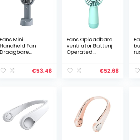
Fans Mini
Fans Oplaadbare
Fa
Handheld Fan
ventilator Batterij
bu
Draagbare
Operated
ru
Oplaadbare
Portable Personal
op
Breeze Rustige
Fan voor
ve
Fan USB Ventilator
Slaapkamer
Li
€
53.46
€
52.68
met
Hand-Held Fan
ka
ventilatorstand
Mini voor
S
voor thuisreis
Camping…
Ho
Outdoor…
O