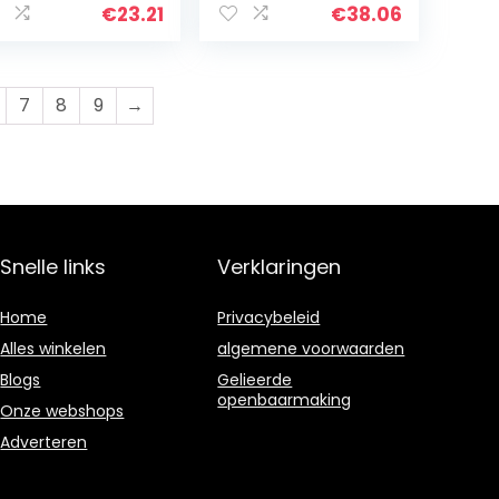
ndhoofd 3
om de
€
23.21
€
38.06
elheden
windrichting aan
ndsfree fan
te passen, stille…
B Opgeladen…
7
8
9
→
Snelle links
Verklaringen
Home
Privacybeleid
Alles winkelen
algemene voorwaarden
Blogs
Gelieerde
openbaarmaking
Onze webshops
Adverteren