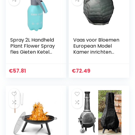
Spray 2L Handheld
Vaas voor Bloemen
Plant Flower Spray
European Model
fles Gieten Ketel
Kamer inrichten
NEVELFLES Kettle
Ornamenten
Water Tool
Creative Color
Insecticide in
Geometrische
€
57.81
€
72.49
Garden Voor
Glasvaas (Size : B)
werfwawn…