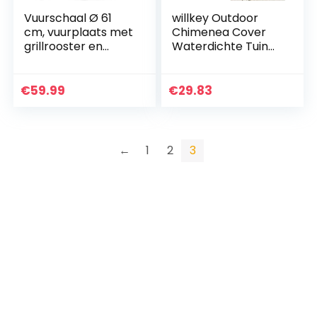
Vuurschaal Ø 61
willkey Outdoor
cm, vuurplaats met
Chimenea Cover
grillrooster en
Waterdichte Tuin
handgrepen,
Zware Ademend
multifunctionele
Oxford Stof Patio
vuurschaal voor
Heater Cover
€
59.99
€
29.83
verwarming/BBQ…
Regen Zon UV
Protector 1.2m…
←
1
2
3