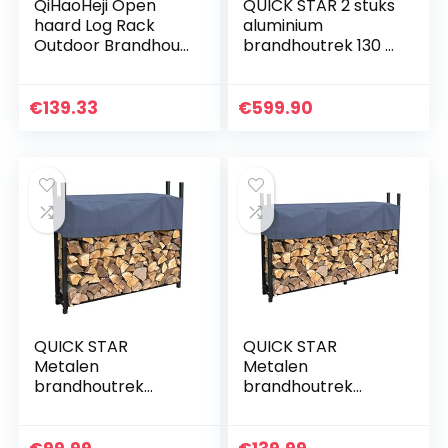
QiHaoHeji Open
QUICK STAR 2 stuks
haard Log Rack
aluminium
Outdoor Brandhout
brandhoutrek 130 x
Log Opslag Rack
70 x 185 cm tuin
Beugel Kit Open
brandhoutopslag
haard Hout
3,2 m3
€
139.33
€
599.90
Opslaghouder-
brandhoutopslag
Verstelbaar tot…
stapelhulp…
QUICK STAR
QUICK STAR
Metalen
Metalen
brandhoutrek
brandhoutrek
Antraciet 120 x 25 x
antraciet 200 x 25 x
120 cm Tuin
115 cm Tuin
brandhoutopslag
brandhoutopslag