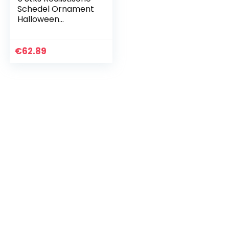
Schedel Ornament
Halloween
Draagbare
Vuurvaste
Keramische-Klei
€
62.89
Schedel Sculptuur
Voor Haard
Terreur…