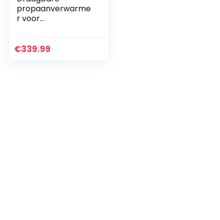
propaanverwarme
r voor
buitenverwarming
en koken, ODS-
bescherming
€
339.99
buiten
campingverwarme
r, winddichte mini…