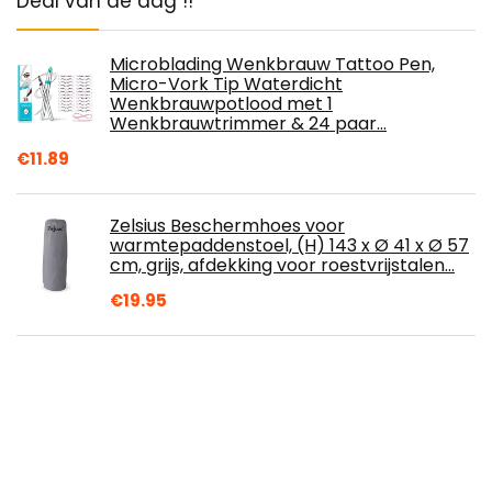
Deal van de dag !!
Microblading Wenkbrauw Tattoo Pen,
Micro-Vork Tip Waterdicht
Wenkbrauwpotlood met 1
Wenkbrauwtrimmer & 24 paar…
€
11.89
Zelsius Beschermhoes voor
warmtepaddenstoel, (H) 143 x Ø 41 x Ø 57
cm, grijs, afdekking voor roestvrijstalen…
€
19.95
Relaxdays houtrek rond, stapelhulp
brandhoutrek, van staal, binnen, H x B x D:
ca. 65 x 61 x 26 cm, zwart
€
54.95