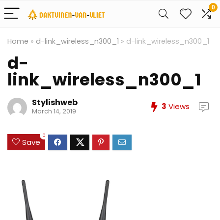
0
Home
»
d-link_wireless_n300_1
»
d-link_wireless_n300_1
d-
link_wireless_n300_1
Stylishweb
3
Views
March 14, 2019
0
Save