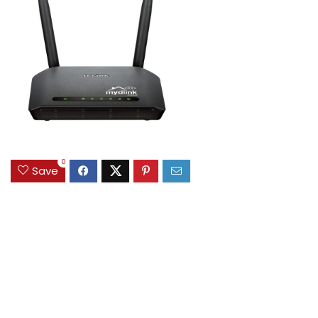
0
Save