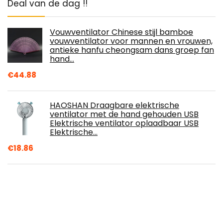
Deal van de dag !!
Vouwventilator Chinese stijl bamboe
vouwventilator voor mannen en vrouwen,
antieke hanfu cheongsam dans groep fan
hand…
€
44.88
HAOSHAN Draagbare elektrische
ventilator met de hand gehouden USB
Elektrische ventilator oplaadbaar USB
Elektrische…
€
18.86
BU-KO vervanging van glazen buis voor
terrasverwarmer Pyramid Gas
€
59.99